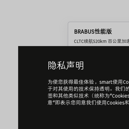
BRABUS性能版
CLTC续航520km 百公里加速
① 双电机电驱/BRABUS专属
② BRABUS Design专属运
流光粒子格栅
隐私声明
③ BRABUS Design专属头枕/
BRABUS Logo
2026年8月限时下定权益
为使您获得最佳体验，smart使用C
①至高现金折扣5,000元（具
于对其使用的技术保持透明。我们的C
② 付费颜色免费权益
签和其他类似技术（统称为“Cook
③ 20英寸轮毂限时免费权益
意”即表示您同意我们使用Cookie
④ 置换权益/复购权益（不同
⑤ “限时前2年免息、5年超低