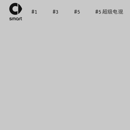
#1
#3
#5
#5 超级电混
服务
查看更多
品牌
常见
门店地图
合作
置换服务
APP
smartidea
smartcare
smart news