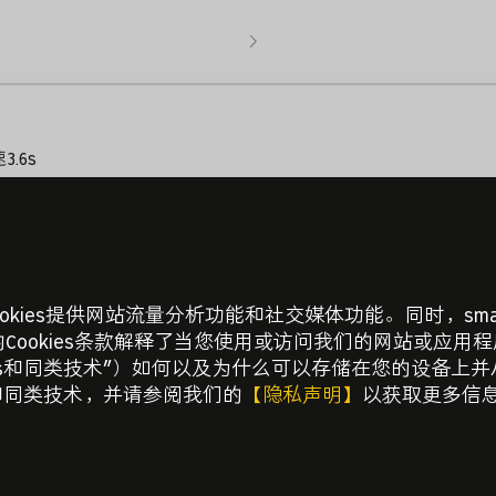
3.6s
驾驶模式/弹射模式
动外观套件/赛博光影贯穿式LED矩阵大灯/
Microfiber超纤绒座椅/方向盘发光
ookies提供网站流量分析功能和社交媒体功能。同时，s
体获取方式详情请咨询门店）
ookies条款解释了当您使用或访问我们的网站或应用程序
ies和同类技术”）如何以及为什么可以存储在您的设备上
s和同类技术，并请参阅我们的
【隐私声明】
以获取更多信
享）
息、先享后付”金融方案