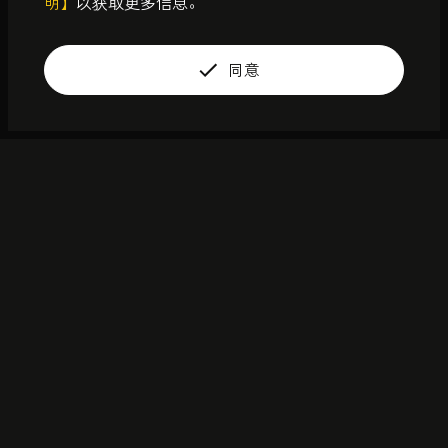
明】
以获取更多信息。
立即订购
同意
自带锋芒，掌控全场
为向往极致的你，带来纯
正的BRABUS血统的高奢单
品